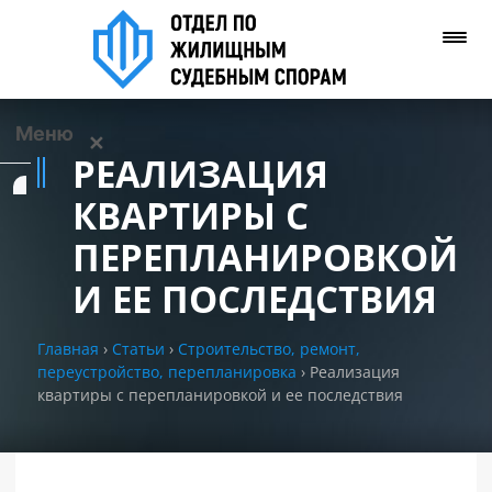
Меню
✕
РЕАЛИЗАЦИЯ
Услуги
КВАРТИРЫ С
ПЕРЕПЛАНИРОВКОЙ
О нас
И ЕЕ ПОСЛЕДСТВИЯ
Контакты
Главная
›
Статьи
›
Строительство, ремонт,
переустройство, перепланировка
›
Реализация
Задать вопрос
квартиры с перепланировкой и ее последствия
(WhatsApp)
Позвонить нам