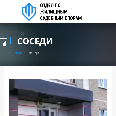
Меню
✕
СОСЕДИ
Услуги
Главная
›
Соседи
О нас
Контакты
Задать вопрос
(WhatsApp)
Позвонить нам