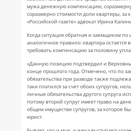
мужа денежную компенсацию, соразмерную
соразмерно стоимости доли квартиры, за 
«Российской газете» адвокат Ирина Калин
Когда ситуация обратная и заемщиком по и
аналогичное правило: квартира остается в
требовать компенсацию за половину упл
«Данную позицию подтвердил и Верховны
конце прошлого года. Отмечено, что по за
обязательства при разводе также подлежат 
таки платился за счет обоих супругов, не
личные обязательства другого супруга исп
потому второй супруг имеет право на де
общем имуществе супругов, за которое бы
юрист.
Бывает, что и муж, и жена выступают соз