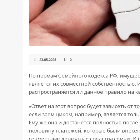
САЙТА
Контакты
▾
📍
г. Москва, ст. м. «Марксистская», ул.
Марксистская, д. 3, стр. 1
✉️
kmsud@yandex.ru
☎️
+7 (495) 642-27-02
23.05.2025
0
+7 (936) 281-45-11
По нормам Семейного кодекса РФ, имущест
+7 (901) 511-80-52
является их совместной собственностью. 
распространяется ли данное правило на к
«Ответ на этот вопрос будет зависеть от т
если заемщиком, например, является толь
Ему же она и достанется полностью после 
половину платежей, которые были внесены
совместные денежные средства семьи. И п