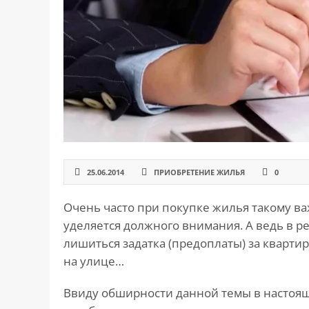
САЙТА
Контакты
▾
📍
г. Москва, ст. м. «Марксистская», ул.
Марксистская, д. 3, стр. 1
✉️
kmsud@yandex.ru
☎️
+7 (495) 642-27-02
+7 (936) 281-45-11
+7 (901) 511-80-52
25.06.2014
ПРИОБРЕТЕНИЕ ЖИЛЬЯ
0
Очень часто при покупке жилья такому ва
уделяется должного внимания. А ведь в 
лишиться задатка (предоплаты) за кварти
на улице…
Ввиду обширности данной темы в настоящ