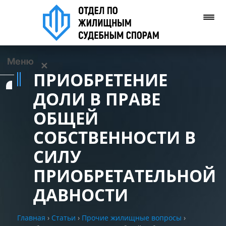
Меню
✕
ПРИОБРЕТЕНИЕ
Услуги
ДОЛИ В ПРАВЕ
ОБЩЕЙ
О нас
СОБСТВЕННОСТИ В
Контакты
СИЛУ
ПРИОБРЕТАТЕЛЬНОЙ
Задать вопрос
(WhatsApp)
ДАВНОСТИ
Позвонить нам
Главная
›
Статьи
›
Прочие жилищные вопросы
›