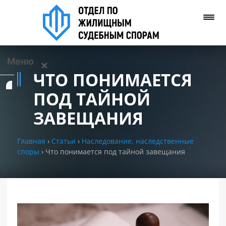
Меню
✕
ЧТО ПОНИМАЕТСЯ
Услуги
ПОД ТАЙНОЙ
ЗАВЕЩАНИЯ
О нас
Главная
›
Статьи
›
Наследование, наследственные
Контакты
споры
›
Что понимается под тайной завещания
Задать вопрос
(WhatsApp)
Позвонить нам