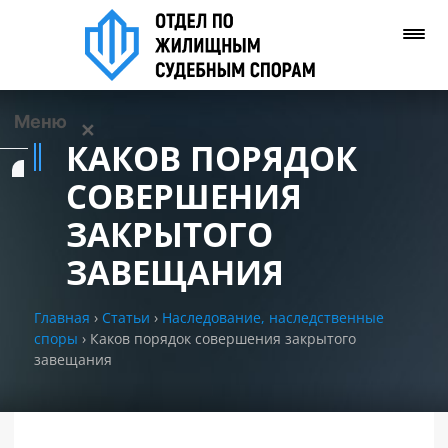
Меню
✕
КАКОВ ПОРЯДОК
Услуги
СОВЕРШЕНИЯ
ЗАКРЫТОГО
О нас
ЗАВЕЩАНИЯ
Контакты
Главная
›
Статьи
›
Наследование, наследственные
споры
›
Каков порядок совершения закрытого
Задать вопрос
завещания
(WhatsApp)
Позвонить нам