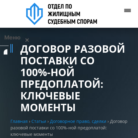
Меню
✕
ДОГОВОР РАЗОВОЙ
Услуги
ПОСТАВКИ СО
100%-НОЙ
О нас
ПРЕДОПЛАТОЙ:
Контакты
КЛЮЧЕВЫЕ
МОМЕНТЫ
Задать вопрос
(WhatsApp)
Главная
›
Статьи
›
Договорное право, сделки
›
Договор
разовой поставки со 100%-ной предоплатой:
Позвонить нам
ключевые моменты