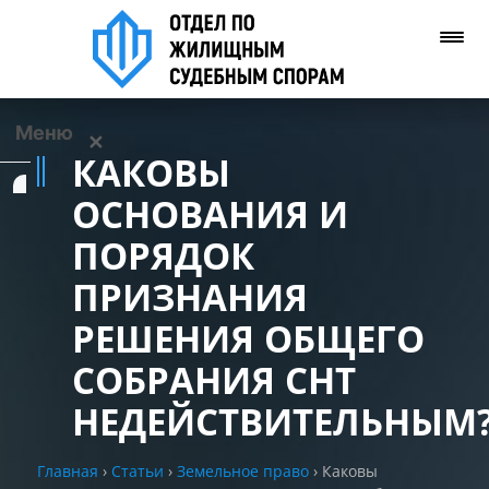
Меню
✕
КАКОВЫ
Услуги
ОСНОВАНИЯ И
ПОРЯДОК
О нас
ПРИЗНАНИЯ
Контакты
РЕШЕНИЯ ОБЩЕГО
СОБРАНИЯ СНТ
Задать вопрос
(WhatsApp)
НЕДЕЙСТВИТЕЛЬНЫМ
Позвонить нам
Главная
›
Статьи
›
Земельное право
›
Каковы