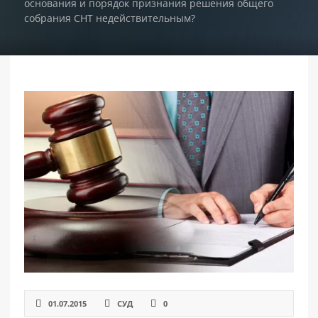
основания и порядок признания решения общего
собрания СНТ недействительным?
РАЗДЕЛЫ
САЙТА
▾
01.07.2015
СУД
0