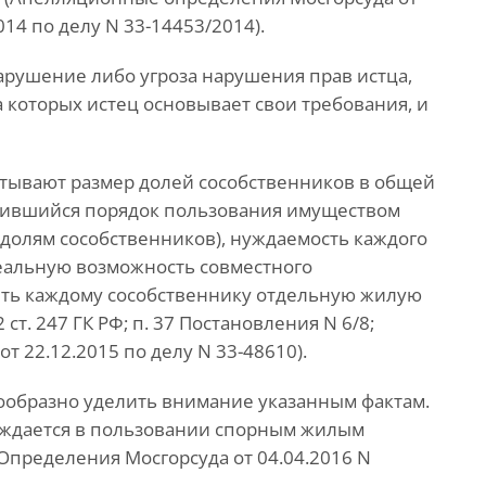
014 по делу N 33-14453/2014).
нарушение либо угроза нарушения прав истца,
на которых истец основывает свои требования, и
тывают размер долей сособственников в общей
ожившийся порядок пользования имуществом
 долям сособственников), нуждаемость каждого
реальную возможность совместного
ить каждому сособственнику отдельную жилую
т. 247 ГК РФ; п. 37 Постановления N 6/8;
 22.12.2015 по делу N 33-48610).
ообразно уделить внимание указанным фактам.
 нуждается в пользовании спорным жилым
пределения Мосгорсуда от 04.04.2016 N
.