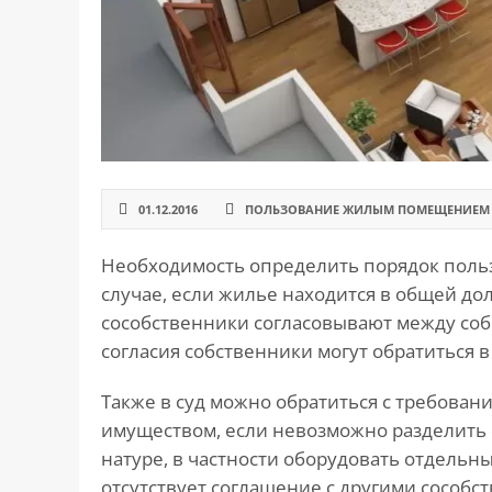
САЙТА
Контакты
▾
📍
г. Москва, ст. м. «Марксистская», ул.
Марксистская, д. 3, стр. 1
✉️
kmsud@yandex.ru
☎️
+7 (495) 642-27-02
01.12.2016
ПОЛЬЗОВАНИЕ ЖИЛЫМ ПОМЕЩЕНИЕМ
+7 (936) 281-45-11
Необходимость определить порядок пол
+7 (901) 511-80-52
случае, если жилье находится в общей до
сособственники согласовывают между собо
согласия собственники могут обратиться в су
Также в суд можно обратиться с требова
имуществом, если невозможно разделить 
натуре, в частности оборудовать отдельный
отсутствует соглашение с другими сособ