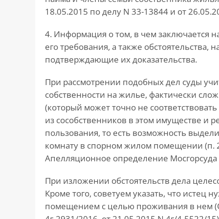
18.05.2015 по делу N 33-13844 и от 26.05.2
4. Информация о том, в чем заключается 
его требования, а также обстоятельства, 
подтверждающие их доказательства.
При рассмотрении подобных дел суды учи
собственности на жилье, фактически сл
(который может точно не соответствовать
из сособственников в этом имуществе и 
пользования, то есть возможность выдел
комнату в спорном жилом помещении (п. 2 с
Апелляционное определение Мосгорсуда от
При изложении обстоятельств дела целес
Кроме того, советуем указать, что истец
помещением с целью проживания в нем (О
4г-2931/2016, от 21.05.2015 N 4г/4-5522/15)