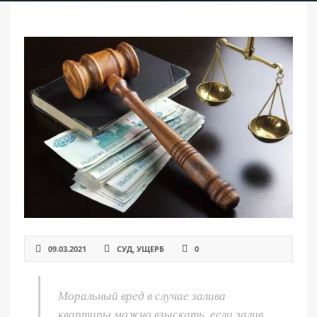
РАЗДЕЛЫ
САЙТА
▾
09.03.2021
СУД
,
УЩЕРБ
0
Моральный вред в случае залива
квартиры можно взыскать, если залив