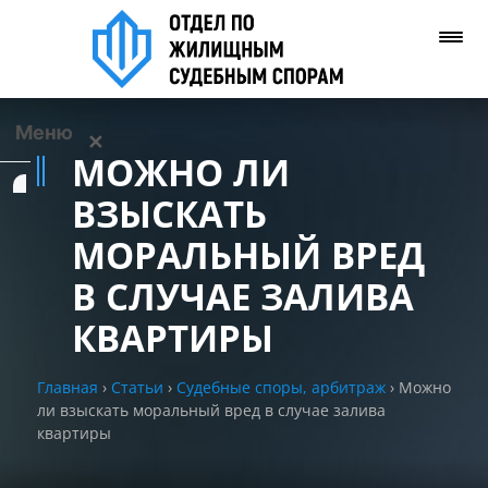
Меню
✕
МОЖНО ЛИ
Услуги
ВЗЫСКАТЬ
МОРАЛЬНЫЙ ВРЕД
О нас
В СЛУЧАЕ ЗАЛИВА
Контакты
КВАРТИРЫ
Задать вопрос
Главная
›
Статьи
›
Судебные споры, арбитраж
›
Можно
(WhatsApp)
ли взыскать моральный вред в случае залива
квартиры
Позвонить нам