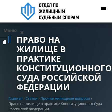
Меню
✕
ПРАВО НА
Услуги
ЖИЛИЩЕ В
ПРАКТИКЕ
О нас
КОНСТИТУЦИОННОГО
Контакты
СУДА РОССИЙСКОЙ
ФЕДЕРАЦИИ
Задать вопрос
(WhatsApp)
Главная
›
Статьи
›
Прочие жилищные вопросы
›
Право на жилище в практике Конституционного Суда
Позвонить нам
Российской Федерации