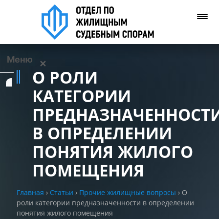
Меню
✕
О РОЛИ
Услуги
КАТЕГОРИИ
ПРЕДНАЗНАЧЕННОСТ
О нас
В ОПРЕДЕЛЕНИИ
Контакты
ПОНЯТИЯ ЖИЛОГО
ПОМЕЩЕНИЯ
Задать вопрос
(WhatsApp)
Главная
›
Статьи
›
Прочие жилищные вопросы
›
О
роли категории предназначенности в определении
Позвонить нам
понятия жилого помещения