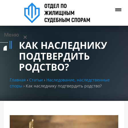
Меню
✕
КАК НАСЛЕДНИКУ
Услуги
ПОДТВЕРДИТЬ
РОДСТВО?
О нас
Главная
›
Статьи
›
Наследование, наследственные
Контакты
споры
›
Как наследнику подтвердить родство?
Задать вопрос
(WhatsApp)
Позвонить нам