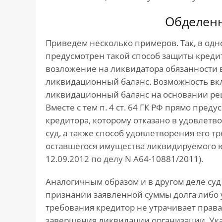
Обделен
Приведем несколько примеров. Так, в одно
предусмотрен такой способ защиты креди
возложение на ликвидатора обязанности 
ликвидационный баланс. Возможность вк
ликвидационный баланс на основании реш
Вместе с тем п. 4 ст. 64 ГК РФ прямо пре
кредитора, которому отказано в удовлетв
суд, а также способ удовлетворения его т
оставшегося имущества ликвидируемого 
12.09.2012 по делу N А64-10881/2011).
Аналогичным образом и в другом деле суд 
признании заявленной суммы долга либо 
требования кредитор не утрачивает права 
завершения ликвидации организации. Ука