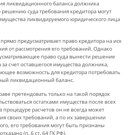
ния ликвидационного баланса должника
По решению суда требования кредитора могут
 имущества ликвидируемого юридического лица
 прямо предусматривает право кредитора на иск
ния от рассмотрения его требований. Однако
усматривающее право суда вынести решение
 за счет оставшегося имущества должника,
ающее возможность для кредитора потребовать
ный ликвидационный баланс.
раве претендовать только на такой порядок
льствоваться остатками имущества после всех
и в процедуре расчетов он не всегда может
ия своих требований, а по их завершении
ого, его требования могут быть признаны
азано (п. 6 ст. 64 ГК РФ).