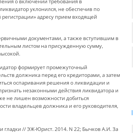
вления о включении требования в
иквидатор уклонился, не обеспечив по
й регистрации» адресу прием входящей
ервичными документами, а также вступившим в
ительным листом на присужденную сумму,
высокой.
квидатор формирует промежуточный
льств должника перед его кредиторами, а затем
иться оспаривания решения о ликвидации и
признать незаконными действия ликвидатора и
акже не лишен возможности добиться
ости владельцев должника и его руководителя,
 гладки // ЭЖ-Юрист. 2014. N 22; Бычков А.И. За