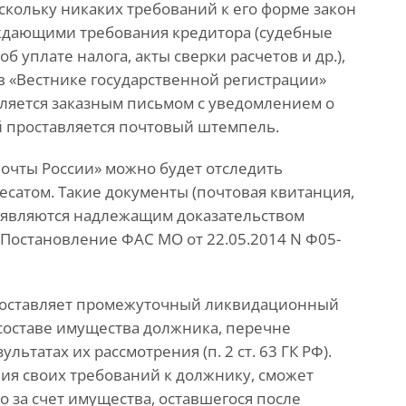
скольку никаких требований к его форме закон
рждающими требования кредитора (судебные
 уплате налога, акты сверки расчетов и др.),
в «Вестнике государственной регистрации»
ляется заказным письмом с уведомлением о
й проставляется почтовый штемпель.
Почты России» можно будет отследить
сатом. Такие документы (почтовая квитанция,
) являются надлежащим доказательством
(Постановление ФАС МО от 22.05.2014 N Ф05-
 составляет промежуточный ликвидационный
 составе имущества должника, перечне
ьтатах их рассмотрения (п. 2 ст. 63 ГК РФ).
ия своих требований к должнику, сможет
о за счет имущества, оставшегося после