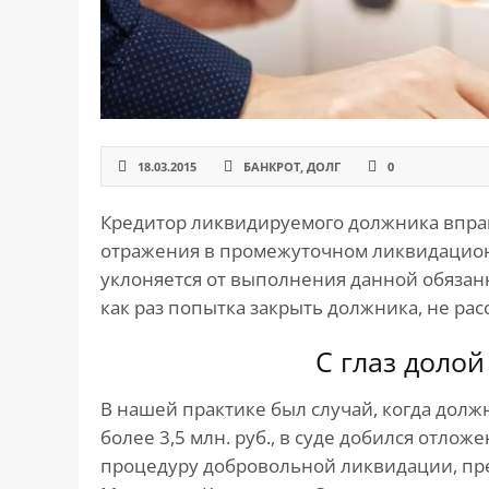
САЙТА
Контакты
▾
📍
г. Москва, ст. м. «Марксистская», ул.
Марксистская, д. 3, стр. 1
✉️
kmsud@yandex.ru
18.03.2015
БАНКРОТ
,
ДОЛГ
0
☎️
+7 (495) 642-27-02
Кредитор ликвидируемого должника вправе
+7 (936) 281-45-11
отражения в промежуточном ликвидацион
+7 (901) 511-80-52
уклоняется от выполнения данной обязан
как раз попытка закрыть должника, не рас
С глаз доло
В нашей практике был случай, когда долж
более 3,5 млн. руб., в суде добился отло
процедуру добровольной ликвидации, пр