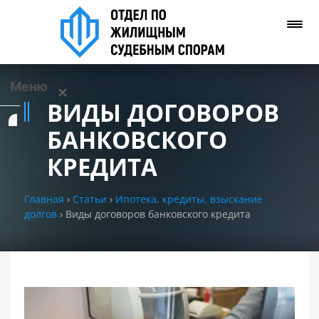
Меню
✕
ВИДЫ ДОГОВОРОВ
Услуги
БАНКОВСКОГО
КРЕДИТА
О нас
Главная
›
Статьи
›
Ипотека, кредиты, взыскание
Контакты
долгов
›
Виды договоров банковского кредита
Задать вопрос
(WhatsApp)
Позвонить нам