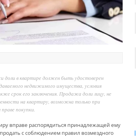
и доли в квартире должен быть удостоверен
даваемого недвижимого имущества, условия
кже срок его заключения. Продажа доли лицу, не
енности на квартиру, возможна только при
 праве покупки.
тиру вправе распорядиться принадлежащей ему
 продать с соблюдением правил возмездного