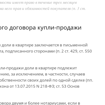
нности имеет право в течение трех месяцев
а него прав и обязанностей покупателя (п. 3 ст.
го договора купли-продажи
доли в квартире заключается в письменной
 подписанного сторонами (п. 2 ст. 429, ст. 550
пли-продажи доли в квартире подлежит
ию, за исключением, в частности, случаев
бственности своих долей по одной сделке (пп.
2 Закона от 13.07.2015 N 218-ФЗ; ст. 53 Основ
овора двумя и более нотариусами, если в