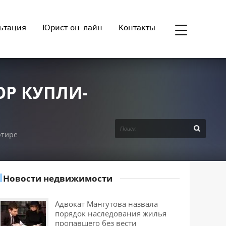
ьтация
Юрист он-лайн
Контакты
ОР КУПЛИ-
ртире
Новости недвижимости
Адвокат Мангутова назвала
порядок наследования жилья
пропавшего без вести