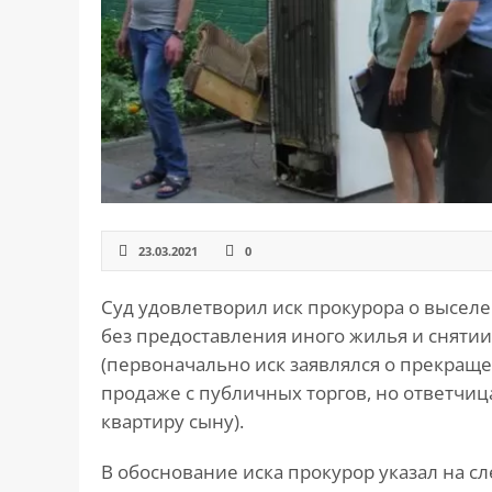
САЙТА
Контакты
▾
📍
г. Москва, ст. м. «Марксистская», ул.
Марксистская, д. 3, стр. 1
✉️
kmsud@yandex.ru
☎️
+7 (495) 642-27-02
+7 (936) 281-45-11
23.03.2021
0
+7 (901) 511-80-52
Суд удовлетворил иск прокурора о высел
без предоставления иного жилья и снятии
(первоначально иск заявлялся о прекраще
продаже с публичных торгов, но ответчиц
квартиру сыну).
В обоснование иска прокурор указал на с