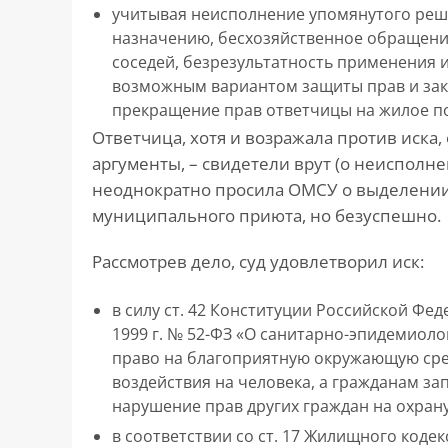
учитывая неисполнение упомянутого реше
назначению, бесхозяйственное обращени
соседей, безрезультатность применения 
возможным вариантом защиты прав и зак
прекращение прав ответчицы на жилое п
Ответчица, хотя и возражала против иска
аргументы, – свидетели врут (о неисполне
неоднократно просила ОМСУ о выделени
муниципального приюта, но безуспешно.
Рассмотрев дело, суд удовлетворил иск:
в силу ст. 42 Конституции Российской Фед
1999 г. № 52-ФЗ «О санитарно-эпидемиол
право на благоприятную окружающую сре
воздействия на человека, а гражданам з
нарушение прав других граждан на охран
в соответствии со ст. 17 Жилищного код