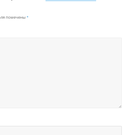
оля помечены
*