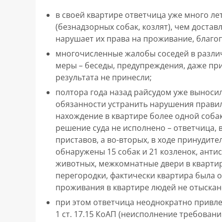
в своей квартире ответчица уже много л
(безнадзорных собак, козлят), чем доста
нарушает их права на проживание, благо
многочисленные жалобы соседей в разли
меры – беседы, предупреждения, даже пр
результата не принесли;
полтора года назад райсудом уже выноси
обязанности устранить нарушения прави
нахождение в квартире более одной собак
решение суда не исполнено – ответчица, в
приставов, а во-вторых, в ходе принудит
обнаружены 15 собак и 21 козленок, анти
животных, межкомнатные двери в квартир
перегородки, фактически квартира была 
проживания в квартире людей не отыскан
при этом ответчица неоднократно привле
1 ст. 17.15 КоАП (неисполнение требован