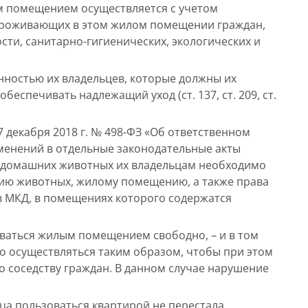
 помещением осуществляется с учетом
проживающих в этом жилом помещении граждан,
ти, санитарно-гигиенических, экологических и
ностью их владельцев, которые должны их
беспечивать надлежащий уход (ст. 137, ст. 209, ст.
7 декабря 2018 г. № 498-ФЗ «Об ответственном
менений в отдельные законодательные акты
 домашних животных их владельцам необходимо
ию животных, жилому помещению, а также права
в МКД, в помещениях которого содержатся
ваться жилым помещением свободно, – и в том
но осуществляться таким образом, чтобы при этом
 соседству граждан. В данном случае нарушение
ца пользоваться квартирой не перестала,