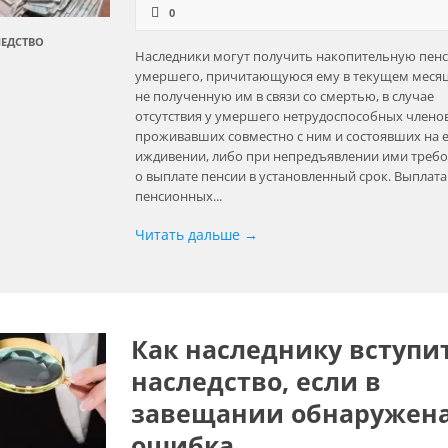
0
ЕДСТВО
Наследники могут получить накопительную пен
умершего, причитающуюся ему в текущем месяц
не полученную им в связи со смертью, в случае
отсутствия у умершего нетрудоспособных членов
проживавших совместно с ним и состоявших на 
иждивении, либо при непредъявлении ими треб
о выплате пенсии в установленный срок. Выплата
пенсионных...
Читать дальше →
Как наследнику вступи
наследство, если в
завещании обнаружен
ошибка