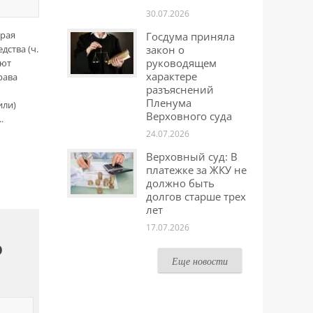
30.07.2026
орая
Госдума приняла
дства (ч.
закон о
руководящем
ают
характере
рава
разъяснений
Пленума
или)
Верховного суда
.
24.07.2026
Верховный суд: В
платежке за ЖКУ не
должно быть
долгов старше трех
лет
17.07.2026
ю
Еще новости