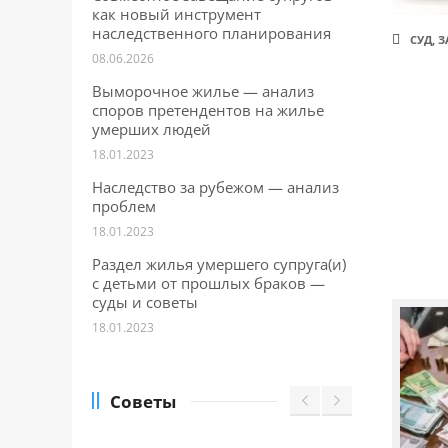
САЙТА
как новый инструмент
Контакты
▾
наследственного планирования
СУД
,
З
08.06.2026
📍
г. Москва, ст. м. «Марксистская», ул.
Выморочное жилье — анализ
Марксистская, д. 3, стр. 1
споров претендентов на жилье
умерших людей
✉️
kmsud@yandex.ru
18.01.2023
☎️
+7 (495) 642-27-02
Наследство за рубежом — анализ
проблем
+7 (936) 281-45-11
18.01.2023
+7 (901) 511-80-52
Раздел жилья умершего супруга(и)
с детьми от прошлых браков —
суды и советы
18.01.2023
Советы