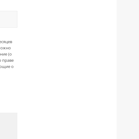
есяцев
 можно
ние (о
о праве
ующие о