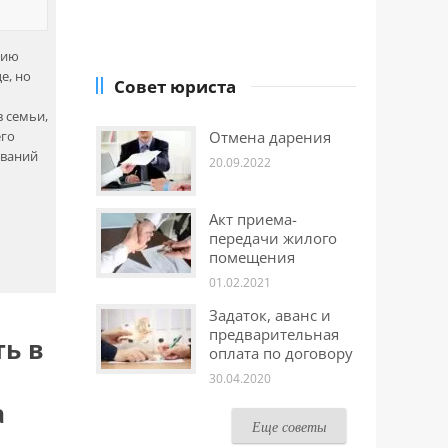
сию
е, но
Совет юриста
 семьи,
его
Отмена дарения
ований
20.09.2022
Акт приема-
передачи жилого
помещения
01.02.2021
Задаток, аванс и
предварительная
ть в
оплата по договору
30.04.2020
а
Еще советы