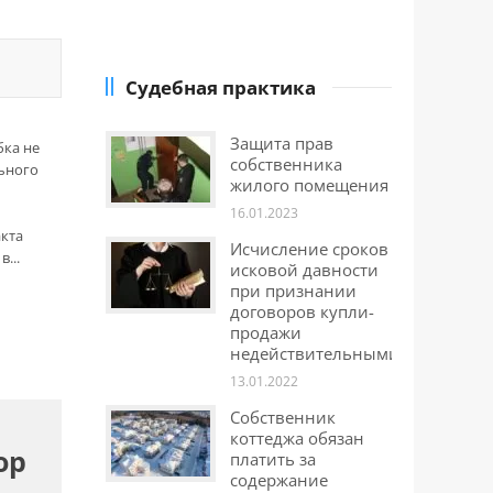
Судебная практика
а
Защита прав
бка не
собственника
льного
жилого помещения
16.01.2023
акта
Исчисление сроков
...
исковой давности
при признании
договоров купли-
продажи
недействительными
13.01.2022
Собственник
коттеджа обязан
ор
платить за
содержание