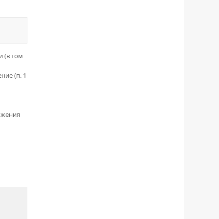
 (в том
ие (п. 1
ожения