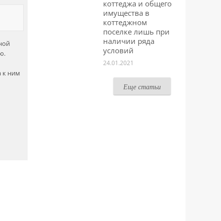
коттеджа и общего
имущества в
коттеджном
поселке лишь при
наличии ряда
ной
условий
ю.
24.01.2021
а к ним
Еще статьи