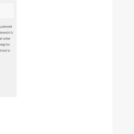
ашения
венного
и или
мерти
тного