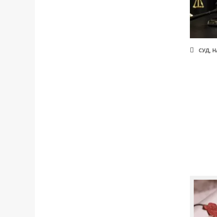
СУД
,
Н