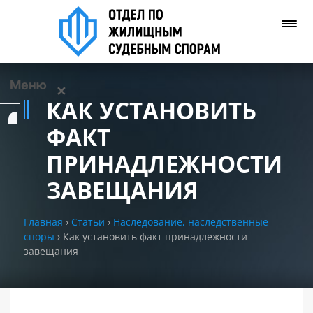
Меню
✕
КАК УСТАНОВИТЬ
Услуги
ФАКТ
ПРИНАДЛЕЖНОСТИ
О нас
ЗАВЕЩАНИЯ
Контакты
Главная
›
Статьи
›
Наследование, наследственные
споры
›
Как установить факт принадлежности
Задать вопрос
завещания
(WhatsApp)
Позвонить нам