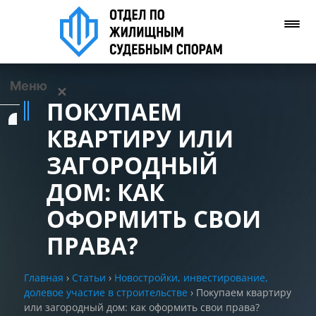
Меню
✕
ПОКУПАЕМ
Услуги
КВАРТИРУ ИЛИ
ЗАГОРОДНЫЙ
О нас
ДОМ: КАК
Контакты
ОФОРМИТЬ СВОИ
ПРАВА?
Задать вопрос
(WhatsApp)
Главная
›
Статьи
›
Новостройки, инвестирование,
долевое участие в строительстве
›
Покупаем квартиру
Позвонить нам
или загородный дом: как оформить свои права?