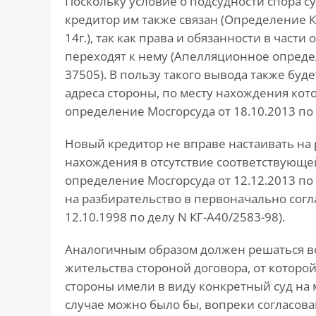
Поскольку условие о подсудности спора с
кредитор им также связан (Определение Кур
14г.), так как права и обязанности в част
переходят к нему (Апелляционное определ
37505). В пользу такого вывода также буд
адреса стороны, по месту нахождения кот
определение Мосгорсуда от 18.10.2013 по 
Новый кредитор не вправе настаивать на 
нахождения в отсутствие соответствующ
определение Мосгорсуда от 12.12.2013 по
на разбирательство в первоначально сог
12.10.1998 по делу N КГ-А40/2583-98).
Аналогичным образом должен решаться во
жительства стороной договора, от которо
стороны имели в виду конкретный суд на
случае можно было бы, вопреки согласов