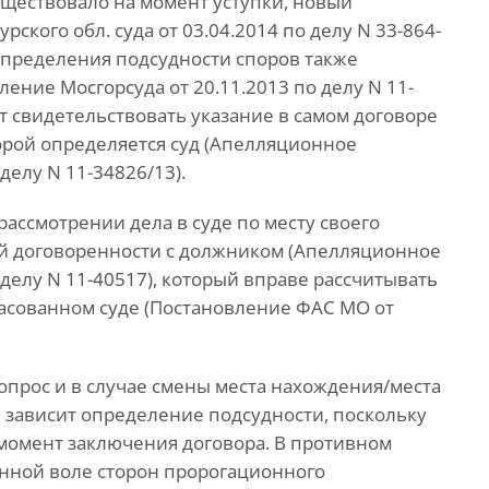
уществовало на момент уступки, новый
ского обл. суда от 03.04.2014 по делу N 33-864-
и определения подсудности споров также
ение Мосгорсуда от 20.11.2013 по делу N 11-
ет свидетельствовать указание в самом договоре
орой определяется суд (Апелляционное
делу N 11-34826/13).
рассмотрении дела в суде по месту своего
ей договоренности с должником (Апелляционное
 делу N 11-40517), который вправе рассчитывать
ласованном суде (Постановление ФАС МО от
прос и в случае смены места нахождения/места
й зависит определение подсудности, поскольку
 момент заключения договора. В противном
анной воле сторон пророгационного