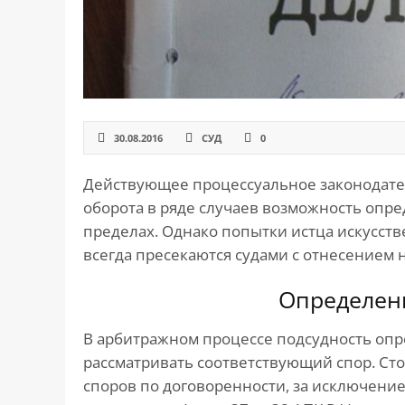
САЙТА
Контакты
▾
📍
г. Москва, ст. м. «Марксистская», ул.
Марксистская, д. 3, стр. 1
✉️
kmsud@yandex.ru
30.08.2016
СУД
0
☎️
+7 (495) 642-27-02
Действующее процессуальное законодател
+7 (936) 281-45-11
оборота в ряде случаев возможность опре
+7 (901) 511-80-52
пределах. Однако попытки истца искусств
всегда пресекаются судами с отнесением 
Определен
В арбитражном процессе подсудность опре
рассматривать соответствующий спор. Ст
споров по договоренности, за исключени