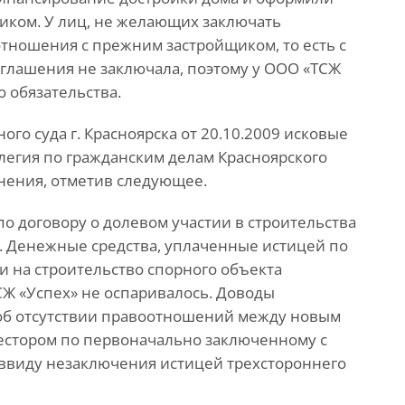
иком. У лиц, не желающих заключать
тношения с прежним застройщиком, то есть с
оглашения не заключала, поэтому у ООО «ТСЖ
о обязательства.
о суда г. Красноярска от 20.10.2009 исковые
легия по гражданским делам Красноярского
енения, отметив следующее.
 по договору о долевом участии в строительства
е. Денежные средства, уплаченные истицей по
и на строительство спорного объекта
Ж «Успех» не оспаривалось. Доводы
об отсутствии правоотношений между новым
естором по первоначально заключенному с
ввиду незаключения истицей трехстороннего