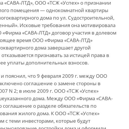
рма «САВА-ЛТД», ООО «ТСЖ «Успех» о признании
илого помещения — однокомнатной квартиры
ногоквартирного дома по ул. Судостроительной,
енный». Исковые требования она мотивировала
ОО «Фирма «САВА-ЛТД» договор участия в долевом
стоящее время ООО «Фирма «САВА-ЛТД»
гоквартирного дома завершает другой
отказывается признавать за истицей права в
нее уплаты дополнительных взносов.
и пояснил, что 9 февраля 2009 г. между ООО
аключено соглашение о замене стороны в
007 N 2; в июле 2009 г. ООО «ТСЖ «Успех»
шеуказанного дома. Между ООО «Фирма «САВА-
 соглашение о разделе обязательств по
вания жилого дома. К ООО «ТСЖ «Успех»
м с теми инвесторами, которые будут
инансирование достройки дома и оформили