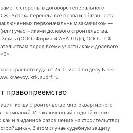
О замене стороны в договоре генерального
ТСЖ «Успех» перешли все права и обязанности
 заключенных первоначальным заказчиком —
(или) участниками долевого строительства.
ройщика (ООО «Фирма «САВА-ЛТД»), ООО «ТСЖ
язательствам перед всеми участниками долевого
 <2>.
го краевого суда от 25.01.2010 по делу N 33-
 kraevoy. krk. sudrf.ru.
т правопреемство
уация, когда строительство многоквартирного
о компаний. И заключенный с одной из них
о как и выданное разрешение на строительство)
стройщика». В этом случае судебную защиту