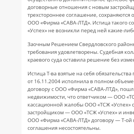
договорные отношения с новым застройщ
трехстороннее соглашение, сохраняются о
ООО «Фирма «САВА-ЛТД». Истица такого с
«Успех» не возникли перед ней какие-либ
Заочным Решением Свердловского районног
требования удовлетворены. Судебная кол
краевого суда оставила решение без изм
Истица Т-ва взятые на себя обязательства
от 16.11.2004 исполнила в полном объем
договору с ООО «Фирма «САВА-ЛТД», пошл
недвижимости, что ответчиком — ООО «ТС
кассационной жалобы ООО «ТСЖ «Успех» 
застройщиком — ООО «ТСЖ «Успех» и инв
ООО «Фирма «САВА-ЛТД» договору — Т-ой 
соглашения несостоятельны.