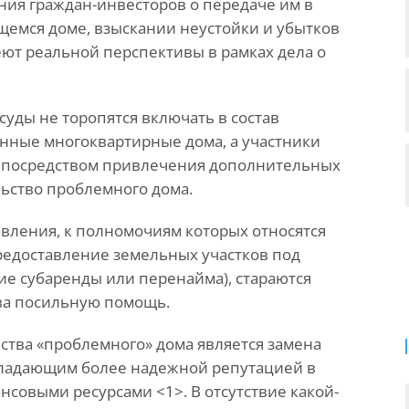
ия граждан-инвесторов о передаче им в
щемся доме, взыскании неустойки и убытков
ют реальной перспективы в рамках дела о
уды не торопятся включать в состав
нные многоквартирные дома, а участники
ы посредством привлечения дополнительных
ьство проблемного дома.
авления, к полномочиям которых относятся
редоставление земельных участков под
ние субаренды или перенайма), стараются
тва посильную помощь.
ства «проблемного» дома является замена
бладающим более надежной репутацией в
совыми ресурсами <1>. В отсутствие какой-