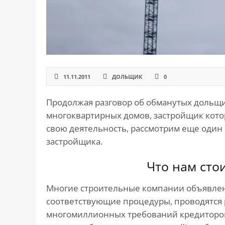
САЙТА
Контакты
▾
📍
г. Москва, ст. м. «Марксистская», ул.
Марксистская, д. 3, стр. 1
✉️
kmsud@yandex.ru
11.11.2011
ДОЛЬЩИК
0
☎️
+7 (495) 642-27-02
Продолжая разговор об обманутых дольщи
+7 (936) 281-45-11
многоквартирных домов, застройщик кот
+7 (901) 511-80-52
свою деятельность, рассмотрим еще один 
застройщика.
Что нам сто
Многие строительные компании объявле
соответствующие процедуры, проводятся 
многомиллионных требований кредиторов