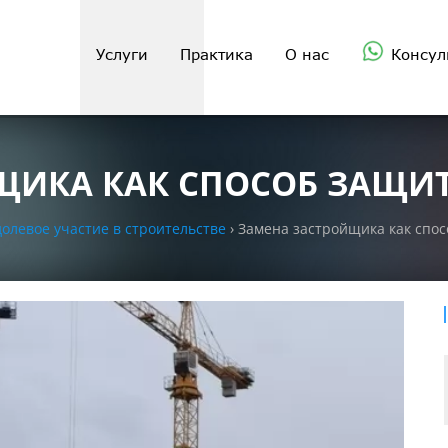
Услуги
Практика
О нас
Консул
ЩИКА КАК СПОСОБ ЗАЩ
олевое участие в строительстве
›
Замена застройщика как спо