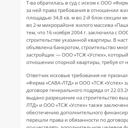
Т-ва обратилась в суд с иском к ООО «Фи
за ней права требования в отношении ж
площадью 34,8 кв. м во 2-й блок-секции м
во 2-м микрорайоне жилого массива «Паш
тем, что 16 ноября 2004 г. заключила с О
строительстве указанной квартиры. В на
объявлена банкротом, строительство мно
застройщик — ООО «ТСЖ «Успех», который 
отношении спорной квартиры, требуя от 
Ответчик исковые требования не признал 
«Фирма «САВА-ЛТД» и ООО «ТСЖ «Успех» з
договоре генерального подряда от 22.03.2
выдано разрешение на строительство вы
ЛТД» и ООО «ТСЖ «Успех» также заключено
обеспечению дополнительного финансиро
перешли права и обязанности по договора
осуществлять дополнительное целевое ф