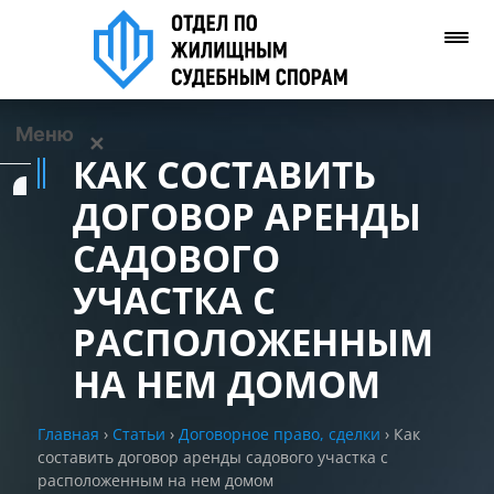
Меню
✕
КАК СОСТАВИТЬ
Услуги
ДОГОВОР АРЕНДЫ
САДОВОГО
О нас
УЧАСТКА С
Контакты
РАСПОЛОЖЕННЫМ
НА НЕМ ДОМОМ
Задать вопрос
(WhatsApp)
Главная
›
Статьи
›
Договорное право, сделки
›
Как
составить договор аренды садового участка с
Позвонить нам
расположенным на нем домом