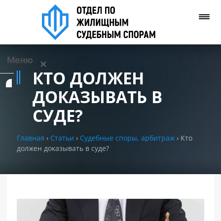
Меню
✕
КТО ДОЛЖЕН
Услуги
ДОКАЗЫВАТЬ В
СУДЕ?
О нас
Главная
›
Статьи
›
Судебные споры, арбитраж
›
Кто
Контакты
должен доказывать в суде?
Задать вопрос
(WhatsApp)
Позвонить нам