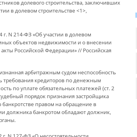
тников долевого строительства, заключивших
стии в долевом строительстве <1>,
 г. N 214-ФЗ «Об участии в долевом
иных объектов недвижимости и о внесении
акты Российской Федерации» // Российская
признанная арбитражным судом неспособность
ь требования кредиторов по денежным
ость по уплате обязательных платежей (ст. 2
 судебный порядок признания застройщика
а о банкротстве правом на обращение в
ии должника банкротом обладают должник,
рганы.
 г. N 127-ФЗ «О несостоятельности