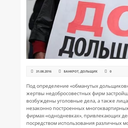
САЙТА
Контакты
▾
📍
г. Москва, ст. м. «Марксистская», ул.
Марксистская, д. 3, стр. 1
✉️
kmsud@yandex.ru
☎️
+7 (495) 642-27-02
+7 (936) 281-45-11
+7 (901) 511-80-52
31.08.2016
БАНКРОТ
,
ДОЛЬЩИК
0
Под определение «обманутых дольщиков»
жертвы недобросовестных фирм застройщ
возбуждены уголовные дела, а также лиц
незаконно построенных многоквартирных д
фирмах-«однодневках», привлекающих де
посредством использования различных мо