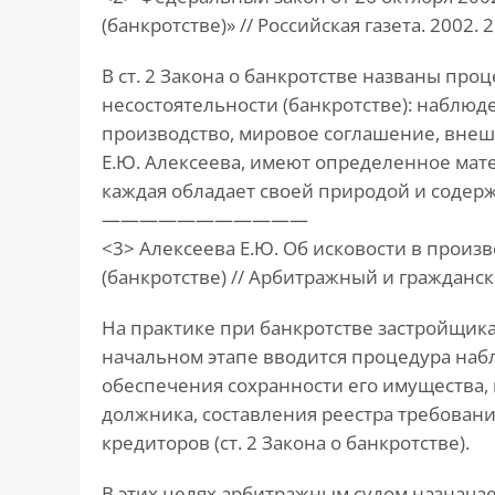
(банкротстве)» // Российская газета. 2002. 
В ст. 2 Закона о банкротстве названы про
несостоятельности (банкротстве): наблюд
производство, мировое соглашение, внеш
Е.Ю. Алексеева, имеют определенное мат
каждая обладает своей природой и содер
———————————
<3> Алексеева Е.Ю. Об исковости в произ
(банкротстве) // Арбитражный и гражданский
На практике при банкротстве застройщика
начальном этапе вводится процедура наб
обеспечения сохранности его имущества,
должника, составления реестра требован
кредиторов (ст. 2 Закона о банкротстве).
В этих целях арбитражным судом назнач