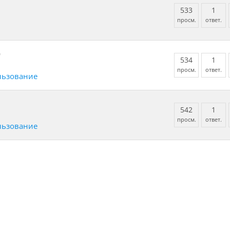
533
1
просм.
ответ.
)
534
1
просм.
ответ.
льзование
542
1
просм.
ответ.
льзование