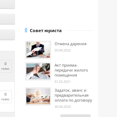
Совет юриста
Отмена дарения
20.09.2022
0
Акт приема-
голос.
передачи жилого
помещения
01.02.2021
Задаток, аванс и
0
предварительная
голос.
оплата по договору
30.04.2020