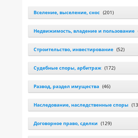
САЙТА
Контакты
▾
Вселение, выселение, снос
(201)
📍
г. Москва, ст. м. «Марксистская», ул.
Недвижимость, владение и пользование
Марксистская, д. 3, стр. 1
✉️
kmsud@yandex.ru
Строительство, инвестирование
(52)
☎️
+7 (495) 642-27-02
+7 (936) 281-45-11
Судебные споры, арбитраж
(172)
+7 (901) 511-80-52
Развод, раздел имущества
(46)
Наследование, наследственные споры
(13
Договорное право, сделки
(129)