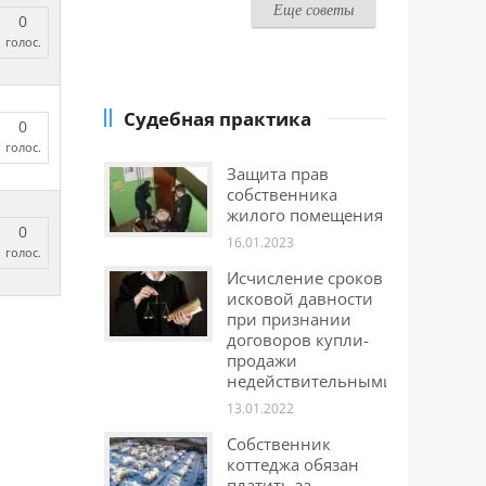
Еще советы
0
голос.
Судебная практика
0
голос.
Защита прав
собственника
жилого помещения
0
16.01.2023
голос.
Исчисление сроков
исковой давности
при признании
договоров купли-
продажи
недействительными
13.01.2022
Собственник
коттеджа обязан
платить за