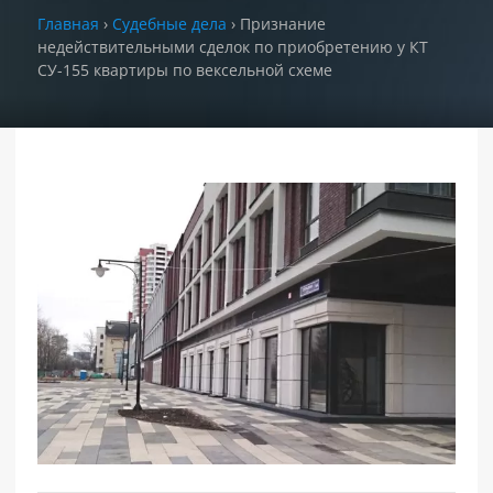
Главная
›
Судебные дела
›
Признание
недействительными сделок по приобретению у КТ
РАЗДЕЛЫ
САЙТА
СУ-155 квартиры по вексельной схеме
▾