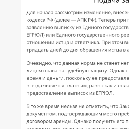
Для начала рассмотрим изменение, внесен
кодекса РФ (далее — АПК РФ). Теперь при
заявлению выписку из Единого государст
ЕГРЮЛ) или Единого государственного р
отношении истца и ответчика. При этом 
тридцать дней до дня обращения истца в 
Очевидно, что данная норма не станет н
лицом права на судебную защиту. Однако
время и деньги, поскольку ее предоставл
всегда является платным, равно как и о
предоставление выписок из ЕГРЮЛ.
В то же время нельзя не отметить, что За
документом, подтверждающим место преб
договором аренды. Однако получить его по
отклонить иск, если его не устраивает д