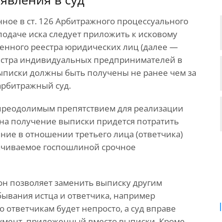
ное в ст. 126 Арбитражного процессуального
 подаче иска следует приложить к исковому
венного реестра юридических лиц (далее —
еестра индивидуальных предпринимателей в
выписки должны быть получены не ранее чем за
арбитражный суд.
епреодолимым препятствием для реализации
 на получение выписки придется потратить
ение в отношении третьего лица (ответчика)
плачиваемое госпошлиной срочное
кон позволяет заменить выписку другим
ывания истца и ответчика, например
 ответчикам будет непросто, а суд вправе
окумент, приложенный вместо выписки. Кроме