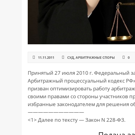
САЙТА
Контакты
▾
📍
г. Москва, ст. м. «Марксистская», ул.
Марксистская, д. 3, стр. 1
✉️
kmsud@yandex.ru
☎️
+7 (495) 642-27-02
11.11.2011
СУД
,
АРБИТРАЖНЫЕ СПОРЫ
0
+7 (936) 281-45-11
Принятый 27 июля 2010 г. Федеральный з
+7 (901) 511-80-52
Арбитражный процессуальный кодекс РФ» <
призван оптимизировать работу арбитра
своими правами со стороны участников п
избранные законодателем для решения о
———————————
<1> Далее по тексту — Закон N 228-ФЗ.
Подача за