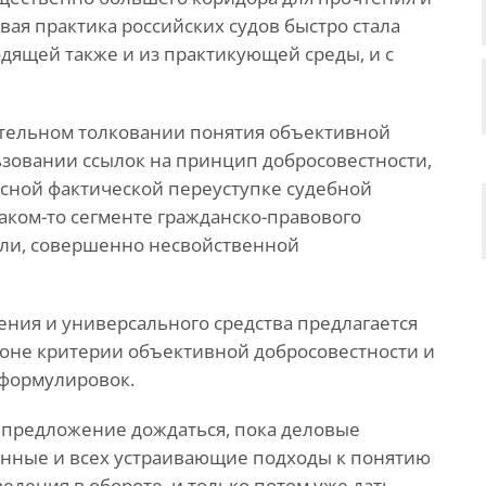
вая практика российских судов быстро стала
одящей также и из практикующей среды, и с
тельном толковании понятия объективной
зовании ссылок на принцип добросовестности,
асной фактической переуступке судебной
аком-то сегменте гражданско-правового
дели, совершенно несвойственной
ения и универсального средства предлагается
коне критерии объективной добросовестности и
 формулировок.
 предложение дождаться, пока деловые
нные и всех устраивающие подходы к понятию
едения в обороте, и только потом уже дать