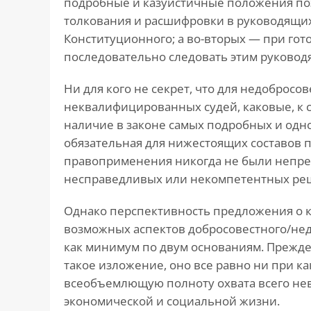
подробные и казуистичные положения по
толкования и расшифровки в руководящих
Конституционного; а во-вторых — при гот
последовательно следовать этим руково
Ни для кого не секрет, что для недобросо
неквалифицированных судей, каковые, к с
наличие в законе самых подробных и одн
обязательная для нижестоящих составов 
правоприменения никогда не были непр
несправедливых или некомпетентных ре
Однако перспективность предложения о к
возможных аспектов добросовестного/не
как минимум по двум основаниям. Прежде
такое изложение, оно все равно ни при к
всеобъемлющую полноту охвата всего не
экономической и социальной жизни.