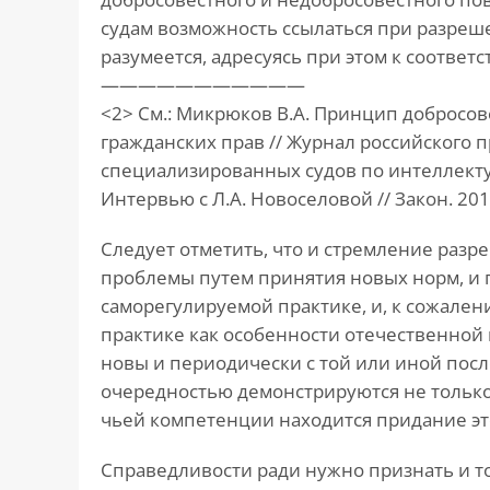
судам возможность ссылаться при разреш
разумеется, адресуясь при этом к соотв
———————————
<2> См.: Микрюков В.А. Принцип добросо
гражданских прав // Журнал российского пра
специализированных судов по интеллект
Интервью с Л.А. Новоселовой // Закон. 2015
Следует отметить, что и стремление раз
проблемы путем принятия новых норм, и г
саморегулируемой практике, и, к сожален
практике как особенности отечественной
новы и периодически с той или иной посл
очередностью демонстрируются не только
чьей компетенции находится придание эт
Справедливости ради нужно признать и то