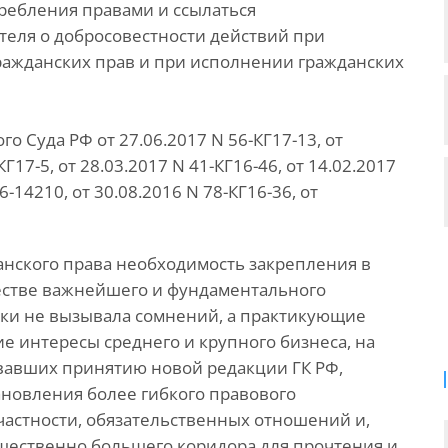
ребления правами и ссылаться
теля о добросовестности действий при
ражданских прав и при исполнении гражданских
о Суда РФ от 27.06.2017 N 56-КГ17-13, от
КГ17-5, от 28.03.2017 N 41-КГ16-46, от 14.02.2017
-14210, от 30.08.2016 N 78-КГ16-36, от
анского права необходимость закрепления в
естве важнейшего и фундаментального
ски не вызывала сомнений, а практикующие
е интересы среднего и крупного бизнеса, на
вавших принятию новой редакции ГК РФ,
ановления более гибкого правового
частности, обязательственных отношений и,
ущественно большего коридора для прочтения и