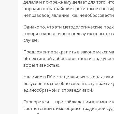
делала и по-прежнему делает для того, чт
породив в кратчайшие сроки такое специф
неправовое) явление, как недобросовест
Однако то, что эти методологические под
говорит однозначно в пользу их перспект
случае.
Предложение закрепить в законе максим
объективной добросовестности подкупает
эффективностью.
Наличие в ГК и специальных законах таки
безусловно, способно сделать эту практи
единообразной и справедливой.
Оговоримся — при соблюдении как минимум
соответствии с имеющейся традицией су