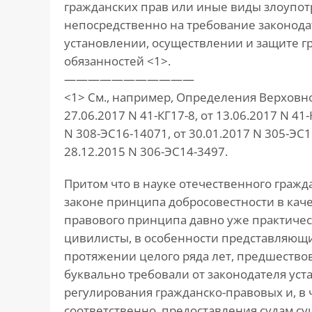
гражданских прав или иные виды злоупот
непосредственно на требование законода
установлении, осуществлении и защите г
обязанностей <1>.
———————————
<1> См., например, Определения Верховног
27.06.2017 N 41-КГ17-8, от 13.06.2017 N 41-
N 308-ЭС16-14071, от 30.01.2017 N 305-ЭС16
28.12.2015 N 306-ЭС14-3497.
Притом что в науке отечественного гражд
законе принципа добросовестности в кач
правового принципа давно уже практиче
цивилисты, в особенности представляющи
протяжении целого ряда лет, предшество
буквально требовали от законодателя уст
регулирования гражданско-правовых и, в 
соответственно, предоставления судам с