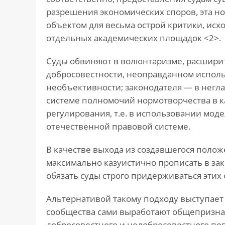
разрешения экономических споров, эта но
объектом для весьма острой критики, исх
отдельных академических площадок <2>.
Суды обвиняют в волюнтаризме, расшири
добросовестности, неоправданном исполь
необъективности; законодателя — в негл
системе полномочий нормотворчества в к
регулирования, т.е. в использовании мо
отечественной правовой системе.
В качестве выхода из создавшегося полож
максимально казуистично прописать в за
обязать суды строго придерживаться этих
Альтернативой такому подходу выступает
сообщества сами выработают общепризна
добросовестного и недобросовестного пов