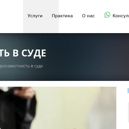
Услуги
Практика
О нас
Консул
Ь В СУДЕ
росовестность в суде