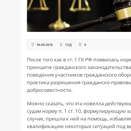
САЙТА
Контакты
▾
📍
г. Москва, ст. м. «Марксистская», ул.
Марксистская, д. 3, стр. 1
✉️
kmsud@yandex.ru
04.09.2018
СУД
0
☎️
+7 (495) 642-27-02
После того как в ст. 1 ГК РФ появилась н
+7 (936) 281-45-11
принципе гражданского законодательства
+7 (901) 511-80-52
поведения участников гражданского оборо
практика разрешения гражданско-правовы
добросовестности.
Можно сказать, что эта новелла действую
судам норму п. 1 ст. 10, формулирующую з
случае, пришла к ней на помощь, избавля
квалификацию некоторых ситуаций под в