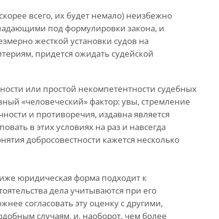
 скорее всего, их будет немало) неизбежно
падающими под формулировки закона, и
езмерно жесткой установки судов на
териям, придется ожидать судейской
анности или простой некомпетентности судебных
вный «человеческий» фактор: увы, стремление
чности и противоречия, издавна является
овать в этих условиях на раз и навсегда
нятия добросовестности кажется несколько
лиже юридическая форма подходит к
тоятельства дела учитываются при его
ожнее согласовать эту оценку с другими,
добным случаям, и, наоборот, чем более