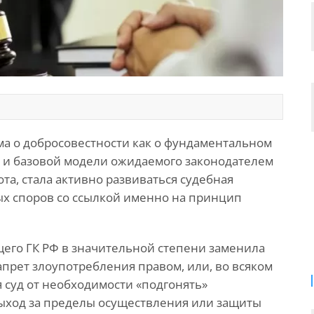
орма о добросовестности как о фундаментальном
 и базовой модели ожидаемого законодателем
та, стала активно развиваться судебная
х споров со ссылкой именно на принцип
щего ГК РФ в значительной степени заменила
апрет злоупотребления правом, или, во всяком
я суд от необходимости «подгонять»
ыход за пределы осуществления или защиты