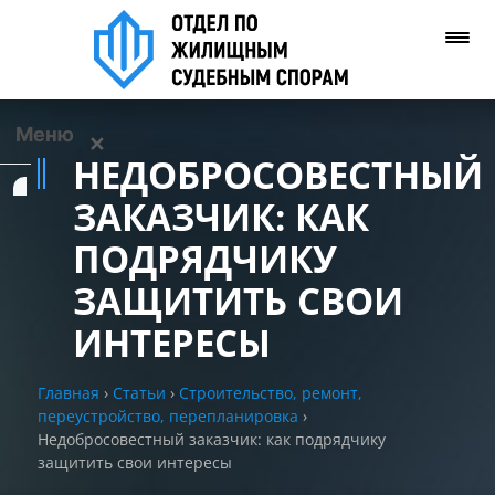
Меню
✕
НЕДОБРОСОВЕСТНЫЙ
Услуги
ЗАКАЗЧИК: КАК
ПОДРЯДЧИКУ
О нас
ЗАЩИТИТЬ СВОИ
Контакты
ИНТЕРЕСЫ
Задать вопрос
Главная
›
Статьи
›
Строительство, ремонт,
(WhatsApp)
переустройство, перепланировка
›
Недобросовестный заказчик: как подрядчику
защитить свои интересы
Позвонить нам