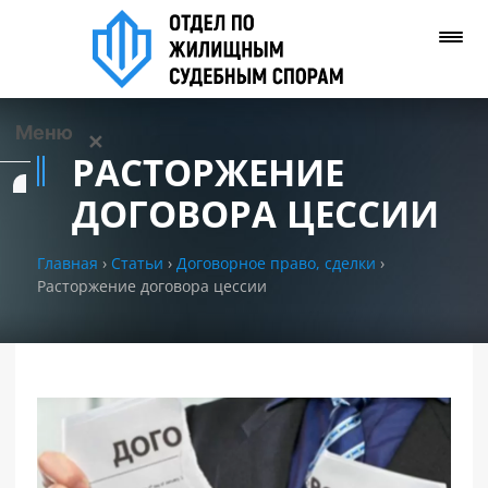
Меню
✕
РАСТОРЖЕНИЕ
Услуги
ДОГОВОРА ЦЕССИИ
О нас
Главная
›
Статьи
›
Договорное право, сделки
›
Расторжение договора цессии
Контакты
Задать вопрос
(WhatsApp)
Позвонить нам