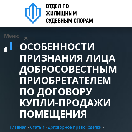
Меню
✕
ОСОБЕННОСТИ
Услуги
ПРИЗНАНИЯ ЛИЦА
ДОБРОСОВЕСТНЫМ
О нас
ПРИОБРЕТАТЕЛЕМ
Контакты
ПО ДОГОВОРУ
КУПЛИ-ПРОДАЖИ
Задать вопрос
(WhatsApp)
ПОМЕЩЕНИЯ
Позвонить нам
Главная
›
Статьи
›
Договорное право, сделки
›