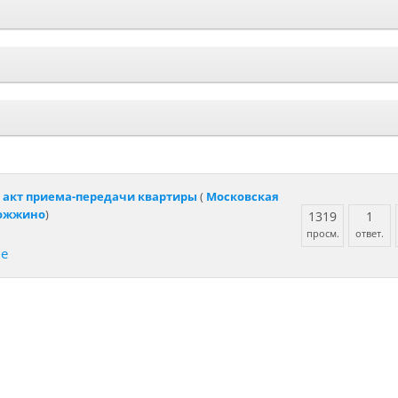
т акт приема-передачи квартиры
(
Московская
рожжино
)
1319
1
просм.
ответ.
ие