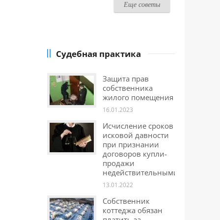
Еще советы
Судебная практика
Защита прав
собственника
жилого помещения
16.01.2023
Исчисление сроков
исковой давности
при признании
договоров купли-
продажи
недействительными
13.01.2022
Собственник
коттеджа обязан
платить за