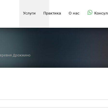
Услуги
Практика
О нас
Консул
 деревня Дрожжино