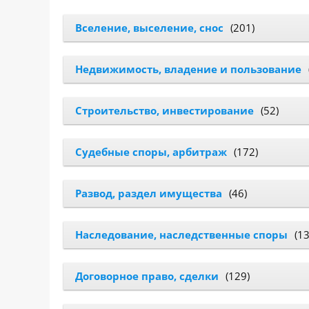
САЙТА
Контакты
▾
Вселение, выселение, снос
(201)
📍
г. Москва, ст. м. «Марксистская», ул.
Недвижимость, владение и пользование
Марксистская, д. 3, стр. 1
✉️
kmsud@yandex.ru
Строительство, инвестирование
(52)
☎️
+7 (495) 642-27-02
+7 (936) 281-45-11
Судебные споры, арбитраж
(172)
+7 (901) 511-80-52
Развод, раздел имущества
(46)
Наследование, наследственные споры
(13
Договорное право, сделки
(129)