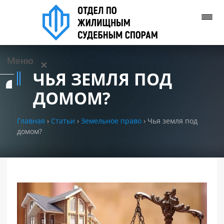
Меню
✕
ЧЬЯ ЗЕМЛЯ ПОД
Услуги
ДОМОМ?
О нас
Главная
›
Статьи
›
Земельное право
›
Чья земля под
домом?
Контакты
Задать вопрос
(WhatsApp)
Позвонить нам