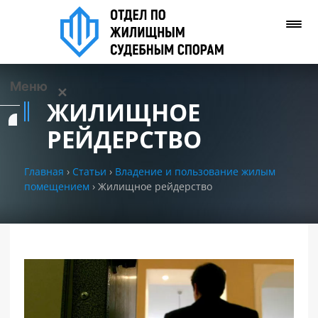
Меню
✕
ЖИЛИЩНОЕ
Услуги
РЕЙДЕРСТВО
О нас
Главная
›
Статьи
›
Владение и пользование жилым
помещением
›
Жилищное рейдерство
Контакты
Задать вопрос
(WhatsApp)
Позвонить нам