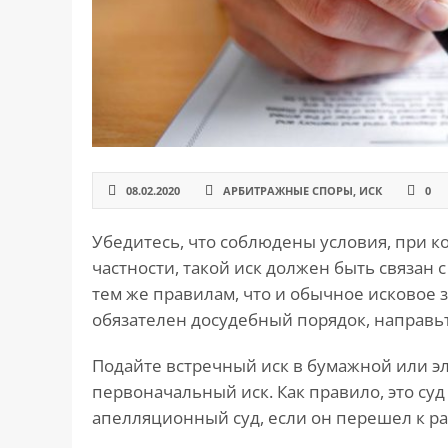
САЙТА
Контакты
▾
📍
г. Москва, ст. м. «Марксистская», ул.
Марксистская, д. 3, стр. 1
✉️
kmsud@yandex.ru
☎️
+7 (495) 642-27-02
08.02.2020
АРБИТРАЖНЫЕ СПОРЫ
,
ИСК
0
+7 (936) 281-45-11
Убедитесь, что соблюдены условия, при к
+7 (901) 511-80-52
частности, такой иск должен быть связан
тем же правилам, что и обычное исковое 
обязателен досудебный порядок, направь
Подайте встречный иск в бумажной или эл
первоначальный иск. Как правило, это суд
апелляционный суд, если он перешел к р