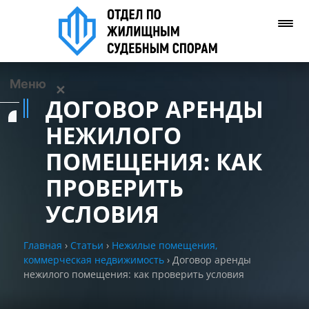
Меню
✕
ДОГОВОР АРЕНДЫ
Услуги
НЕЖИЛОГО
ПОМЕЩЕНИЯ: КАК
О нас
ПРОВЕРИТЬ
Контакты
УСЛОВИЯ
Задать вопрос
Главная
›
Статьи
›
Нежилые помещения,
(WhatsApp)
коммерческая недвижимость
›
Договор аренды
нежилого помещения: как проверить условия
Позвонить нам