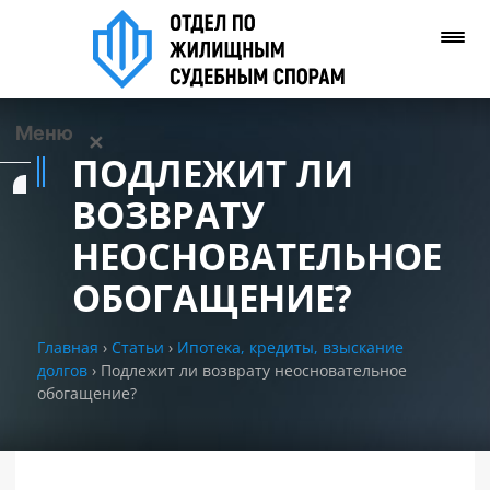
Меню
✕
ПОДЛЕЖИТ ЛИ
Услуги
ВОЗВРАТУ
НЕОСНОВАТЕЛЬНОЕ
О нас
ОБОГАЩЕНИЕ?
Контакты
Главная
›
Статьи
›
Ипотека, кредиты, взыскание
долгов
›
Подлежит ли возврату неосновательное
Задать вопрос
обогащение?
(WhatsApp)
Позвонить нам