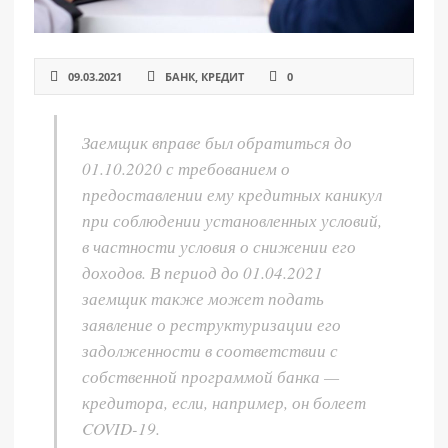
09.03.2021
БАНК
,
КРЕДИТ
0
Заемщик вправе был обратиться до
01.10.2020 с требованием о
предоставлении ему кредитных каникул
при соблюдении установленных условий,
в частности условия о снижении его
доходов. В период до 01.04.2021
заемщик также может подать
заявление о реструктуризации его
задолженности в соответствии с
собственной программой банка —
кредитора, если, например, он болеет
COVID-19.