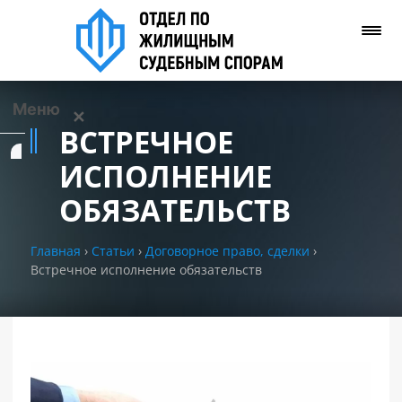
Меню
✕
ВСТРЕЧНОЕ
Услуги
ИСПОЛНЕНИЕ
ОБЯЗАТЕЛЬСТВ
О нас
Главная
›
Статьи
›
Договорное право, сделки
›
Контакты
Встречное исполнение обязательств
Задать вопрос
(WhatsApp)
Позвонить нам