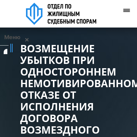
Меню
✕
ВОЗМЕЩЕНИЕ
Услуги
УБЫТКОВ ПРИ
ОДНОСТОРОННЕМ
О нас
НЕМОТИВИРОВАННО
Контакты
ОТКАЗЕ ОТ
ИСПОЛНЕНИЯ
Задать вопрос
(WhatsApp)
ДОГОВОРА
ВОЗМЕЗДНОГО
Позвонить нам