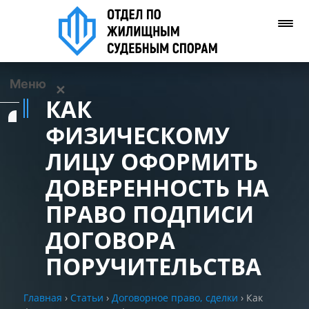
Меню
✕
КАК
Услуги
ФИЗИЧЕСКОМУ
ЛИЦУ ОФОРМИТЬ
О нас
ДОВЕРЕННОСТЬ НА
Контакты
ПРАВО ПОДПИСИ
ДОГОВОРА
Задать вопрос
(WhatsApp)
ПОРУЧИТЕЛЬСТВА
Позвонить нам
Главная
›
Статьи
›
Договорное право, сделки
›
Как