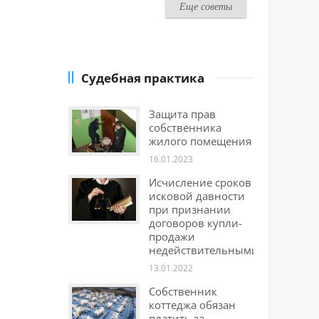
Еще советы
Судебная практика
Защита прав
собственника
жилого помещения
16.01.2023
Исчисление сроков
исковой давности
при признании
договоров купли-
продажи
недействительными
13.01.2022
Собственник
коттеджа обязан
платить за