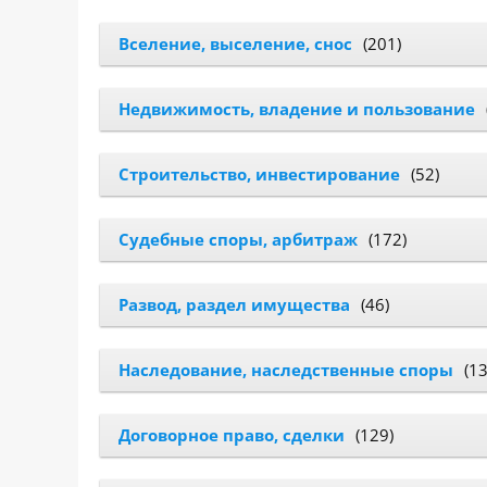
САЙТА
Контакты
▾
Вселение, выселение, снос
(201)
📍
г. Москва, ст. м. «Марксистская», ул.
Недвижимость, владение и пользование
Марксистская, д. 3, стр. 1
✉️
kmsud@yandex.ru
Строительство, инвестирование
(52)
☎️
+7 (495) 642-27-02
+7 (936) 281-45-11
Судебные споры, арбитраж
(172)
+7 (901) 511-80-52
Развод, раздел имущества
(46)
Наследование, наследственные споры
(13
Договорное право, сделки
(129)