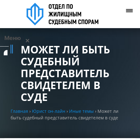
Меню
✕
МОЖЕТ ЛИ БЫТЬ
Услуги
СУДЕБНЫЙ
ПРЕДСТАВИТЕЛЬ
О нас
СВИДЕТЕЛЕМ В
Контакты
СУДЕ
Задать вопрос
Главная
›
Юрист он-лайн
›
Иные темы
›
Может ли
(WhatsApp)
быть судебный представитель свидетелем в суде
Позвонить нам