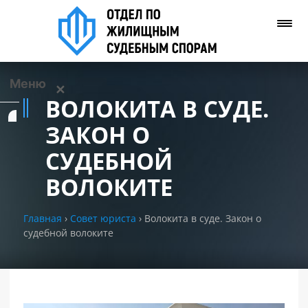
Меню
✕
ВОЛОКИТА В СУДЕ.
Услуги
ЗАКОН О
СУДЕБНОЙ
О нас
ВОЛОКИТЕ
Контакты
Главная
›
Совет юриста
›
Волокита в суде. Закон о
судебной волоките
Задать вопрос
(WhatsApp)
Позвонить нам