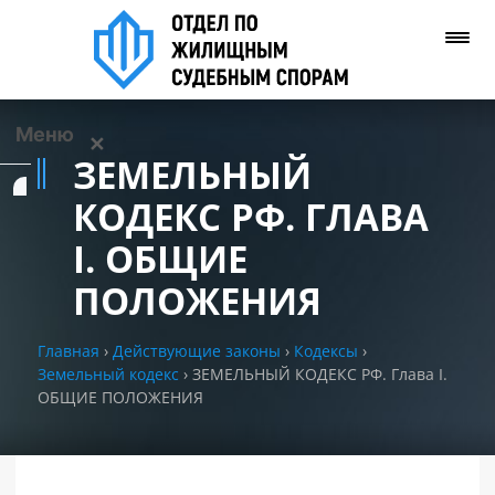
Меню
✕
ЗЕМЕЛЬНЫЙ
Услуги
КОДЕКС РФ. ГЛАВА
I. ОБЩИЕ
О нас
ПОЛОЖЕНИЯ
Контакты
Главная
›
Действующие законы
›
Кодексы
›
Земельный кодекс
›
ЗЕМЕЛЬНЫЙ КОДЕКС РФ. Глава I.
Задать вопрос
ОБЩИЕ ПОЛОЖЕНИЯ
(WhatsApp)
Позвонить нам