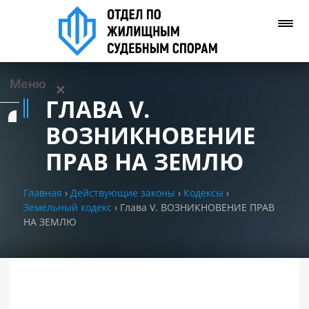
Меню
✕
ГЛАВА V.
Услуги
ВОЗНИКНОВЕНИЕ
ПРАВ НА ЗЕМЛЮ
О нас
Главная
›
Действующие законы
›
Кодексы
›
Контакты
Земельный кодекс
›
Глава V. ВОЗНИКНОВЕНИЕ ПРАВ
НА ЗЕМЛЮ
Задать вопрос
(WhatsApp)
Позвонить нам