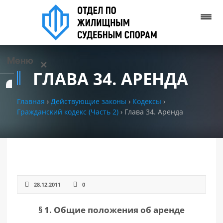
Меню
✕
ГЛАВА 34. АРЕНДА
Услуги
Главная
›
Действующие законы
›
Кодексы
›
Гражданский кодекс (Часть 2)
›
Глава 34. Аренда
О нас
Контакты
Задать вопрос
(WhatsApp)
28.12.2011
0
§ 1. Общие положения об аренде
Позвонить нам