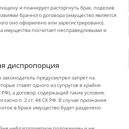
енщину и планирует расторгнуть брак, поделив
словиями брачного договора (имущество является
рого оно оформлено или зарегистрировано).
ела имущества посчитает несправедливыми и
ая диспропорция
н законодатель предусмотрел запрет на
торые ставят одного из супругов в крайне
 РФ), а договор, содержащий такие условия,
асно п. 2 ст. 44 СК РФ. В случае признания
итое в браке имущество будет разделено
айне неблагоприятное положение» и не