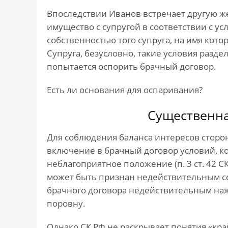
Впоследствии Иванов встречает другую ж
имущество с супругой в соответствии с у
собственностью того супруга, на имя кото
Супруга, безусловно, такие условия разд
попытается оспорить брачный договор.
Есть ли основания для оспаривания?
Существенн
Для соблюдения баланса интересов сторо
включение в брачный договор условий, ко
неблагоприятное положение (п. 3 ст. 42 СК
может быть признан недействительным согл
брачного договора недействительным наж
поровну.
Однако СК РФ не раскрывает понятия «кр