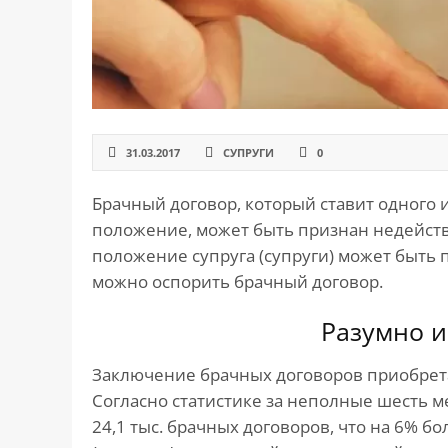
САЙТА
Контакты
▾
📍
г. Москва, ст. м. «Марксистская», ул.
Марксистская, д. 3, стр. 1
✉️
kmsud@yandex.ru
31.03.2017
СУПРУГИ
0
☎️
+7 (495) 642-27-02
Брачный договор, который ставит одного 
+7 (936) 281-45-11
положение, может быть признан недейств
+7 (901) 511-80-52
положение супруга (супруги) может быть
можно оспорить брачный договор.
Разумно и
Заключение брачных договоров приобрета
Согласно статистике за неполные шесть 
24,1 тыс. брачных договоров, что на 6% б